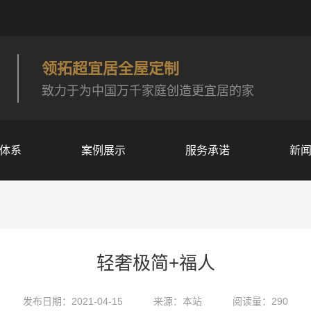
领拓超宜居全屋定制
致力于为中国万千家庭创造更宜居的家
体系
案例展示
服务承诺
新
轻奢极简+福人
发布日期：2021-04-15
来源：本站
阅读量：290